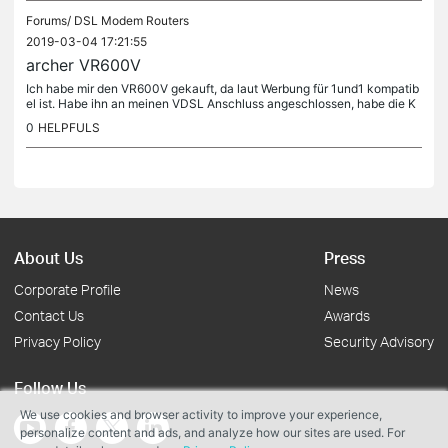
Forums/
DSL Modem Routers
2019-03-04 17:21:55
archer VR600V
Ich habe mir den VR600V gekauft, da laut Werbung für 1und1 kompatib
el ist. Habe ihn an meinen VDSL Anschluss angeschlossen, habe die K
onfiguration gestarten, Benutzername/Passwort usw., dann WLAn...
0
HELPFULS
About Us
Press
Corporate Profile
News
Contact Us
Awards
Privacy Policy
Security Advisory
Follow Us
We use cookies and browser activity to improve your experience,
personalize content and ads, and analyze how our sites are used. For