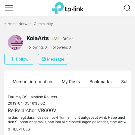
Click
to
<
Home Network Community
skip
the
KolaArts
navigation
LV1
Offline
bar
Following:
0
Followers:
0
Follow
Message
Member information
My Posts
Bookmarks
Subscr
Forums/
DSL Modem Routers
2019-04-05 16:38:02
Re:Re:archer VR600V
ja das liegt daran das der Ipv4 Tunnel nicht aufgebaut wird. Habe auch
den Support angemailt, hab ihm alle einstellungen gesendet, eine Antw
ort ist " das ist aber komisch" ich soll nochmal ein...
0
HELPFULS