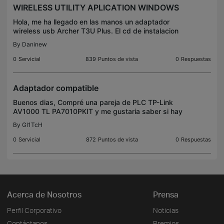
WIRELESS UTILITY APLICATION WINDOWS
Hola, me ha llegado en las manos un adaptador
wireless usb Archer T3U Plus. El cd de instalacion
contiene solo los drivers de instalacion. Necesito
By
Daninew
una aplicacion functional como Wireless
configuratio
0
Servicial
839
Puntos de vista
0
Respuestas
Adaptador compatible
Buenos dias, Compré una pareja de PLC TP-Link
AV1000 TL PA7010PKIT y me gustaria saber si hay
algun adaptador plc wifi compatible con esta
By
Gl1TcH
pareja y que se comercialice 1 suelto. Gracias.
0
Servicial
872
Puntos de vista
0
Respuestas
Acerca de Nosotros
Prensa
Perfil Corporativo
Noticias
Contáctanos
Premios