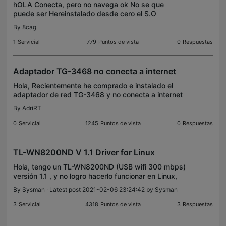
hOLA Conecta, pero no navega ok No se que
puede ser Hereinstalado desde cero el S.O
Windows 10 Y sigue sin navegar bien LA señal que
By
8cag
le llega es muy buena tambien El unico problema es
ese que no naveg
1
Servicial
779
Puntos de vista
0
Respuestas
Adaptador TG-3468 no conecta a internet
Hola, Recientemente he comprado e instalado el
adaptador de red TG-3468 y no conecta a internet
(cable de red desconectado).El sistema operativo
By
AdriRT
es W10 64. Hago un resumen de los pasos que he
intentad
0
Servicial
1245
Puntos de vista
0
Respuestas
TL-WN8200ND V 1.1 Driver for Linux
Hola, tengo un TL-WN8200ND (USB wifi 300 mbps)
versión 1.1 , y no logro hacerlo funcionar en Linux,
(actualmente en Kubuntu 20.04 LTS), hay un driver
By
Sysman
· Latest post 2021-02-06 23:24:42 by
Sysman
para este S.O, o algún método fiable para que func
3
Servicial
4318
Puntos de vista
3
Respuestas