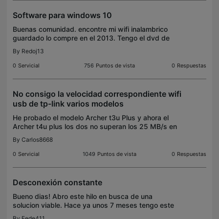
Software para windows 10
Buenas comunidad. encontre mi wifi inalambrico
guardado lo compre en el 2013. Tengo el dvd de
drivers pero no funciona ya que tengo windows 10.
By
Redoj13
He conseguido en su pagina el driver y el
adaptador ya e
0
Servicial
756
Puntos de vista
0
Respuestas
No consigo la velocidad correspondiente wifi
usb de tp-link varios modelos
He probado el modelo Archer t3u Plus y ahora el
Archer t4u plus los dos no superan los 25 MB/s en
ambas redes wifi 2.4ghz y 5ghz he probado sin
By
Carlos8668
actualizar drivers y actualizando a la versión más
recie
0
Servicial
1049
Puntos de vista
0
Respuestas
Desconexión constante
Bueno dias! Abro este hilo en busca de una
solucion viable. Hace ya unos 7 meses tengo este
adpatador pci express archer t4e y no hay un mes
By
Fede411