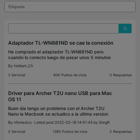
Adaptador TL-WN881ND se cae la conexión
He comprado el adaptador TL-WN881ND pero
cuando lo conecto luego de pasar unos 5 minutos
conectado se cae la conexión, al principio me
By
Helbert_Ch
dijeron que era por que tenia instalado el windows
11, pero ya he
3
Servicial
806
Puntos de vista
0
Respuestas
Driver para Archer T2U nano USB para Mac
OS 11
Buen dia tengo un problema con el Archer T2U
Nano la Macbook se actualico a la ultima version
del Mac Os 11 y ya no detecta las redes al parecer
By
nfsmexico
· Latest post 2022-02-18 14:41:45 by
GregR
el dispositivo si se detecta, pero no esta instalado.
T
0
Servicial
1380
Puntos de vista
2
Respuestas