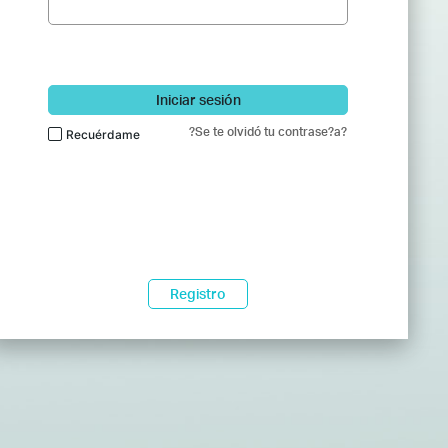
Iniciar sesión
?Se te olvidó tu contrase?a?
Recuérdame
Registro