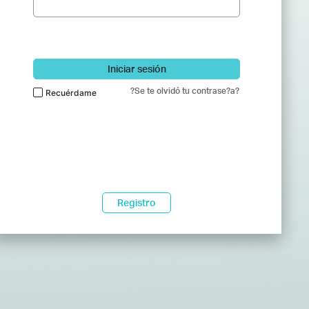
Iniciar sesión
?Se te olvidó tu contrase?a?
Recuérdame
Registro