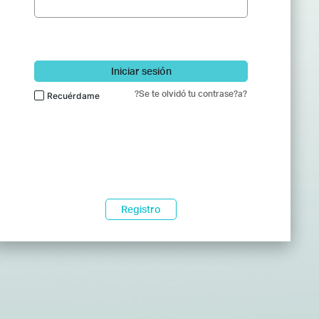
Iniciar sesión
?Se te olvidó tu contrase?a?
Recuérdame
Registro