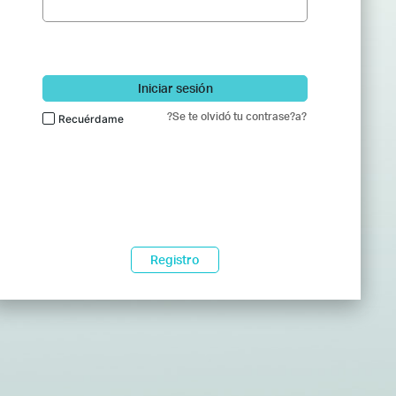
Iniciar sesión
?Se te olvidó tu contrase?a?
Recuérdame
Registro