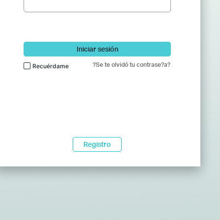
Iniciar sesión
?Se te olvidó tu contrase?a?
Recuérdame
Registro