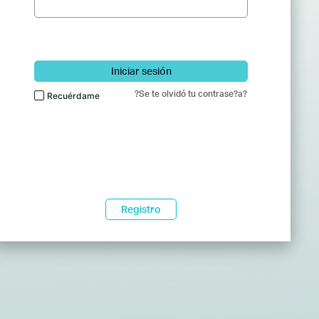
Iniciar sesión
?Se te olvidó tu contrase?a?
Recuérdame
Registro