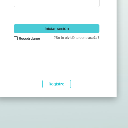
Iniciar sesión
?Se te olvidó tu contrase?a?
Recuérdame
Registro