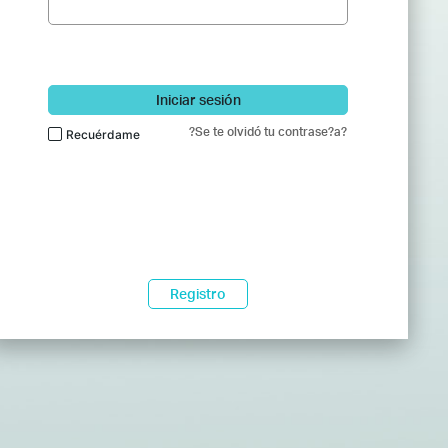
Iniciar sesión
?Se te olvidó tu contrase?a?
Recuérdame
Registro