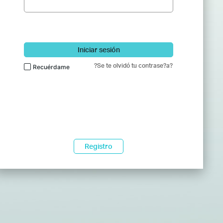
Iniciar sesión
?Se te olvidó tu contrase?a?
Recuérdame
Registro