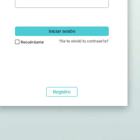
Iniciar sesión
?Se te olvidó tu contrase?a?
Recuérdame
Registro