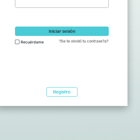
Iniciar sesión
?Se te olvidó tu contrase?a?
Recuérdame
Registro