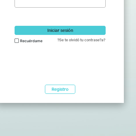
Iniciar sesión
?Se te olvidó tu contrase?a?
Recuérdame
Registro