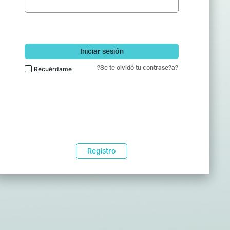
Iniciar sesión
?Se te olvidó tu contrase?a?
Recuérdame
Registro