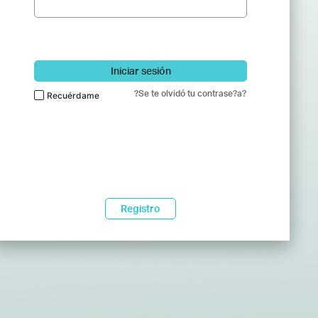
Iniciar sesión
?Se te olvidó tu contrase?a?
Recuérdame
Registro