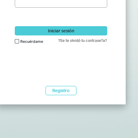
Iniciar sesión
?Se te olvidó tu contrase?a?
Recuérdame
Registro