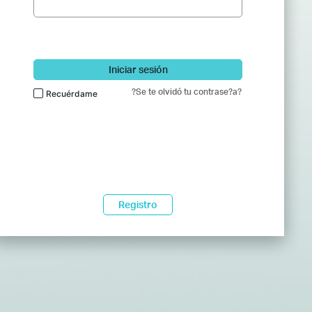
Iniciar sesión
?Se te olvidó tu contrase?a?
Recuérdame
Registro