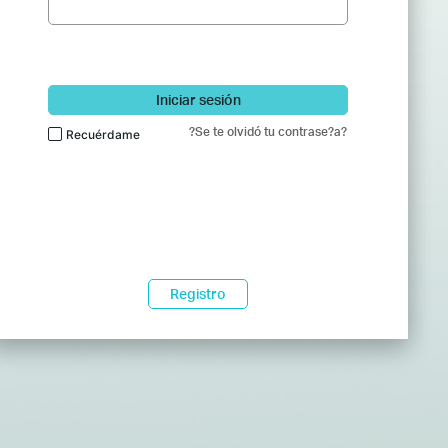
Iniciar sesión
?Se te olvidó tu contrase?a?
Recuérdame
Registro