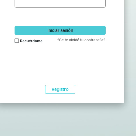
Iniciar sesión
?Se te olvidó tu contrase?a?
Recuérdame
Registro