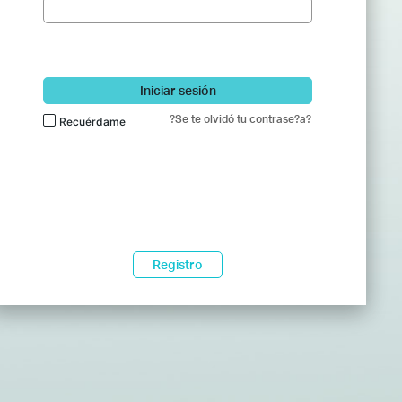
Iniciar sesión
?Se te olvidó tu contrase?a?
Recuérdame
Registro