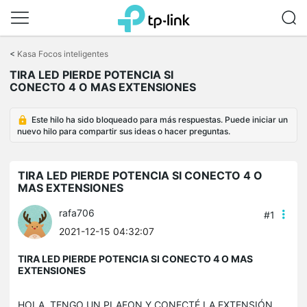
Saltar
a
<
Kasa Focos inteligentes
la
TIRA LED PIERDE POTENCIA SI
barra
CONECTO 4 O MAS EXTENSIONES
de
navegación
Este hilo ha sido bloqueado para más respuestas. Puede iniciar un
nuevo hilo para compartir sus ideas o hacer preguntas.
TIRA LED PIERDE POTENCIA SI CONECTO 4 O
MAS EXTENSIONES
rafa706
#1
2021-12-15 04:32:07
TIRA LED PIERDE POTENCIA SI CONECTO 4 O MAS
EXTENSIONES
HOLA, TENGO UN PLAFON Y CONECTÉ LA EXTENSIÓN