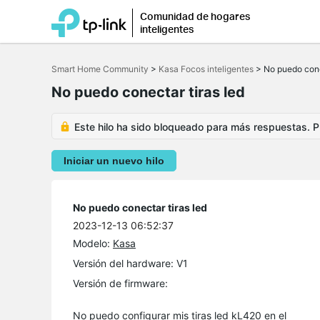
Comunidad de hogares
inteligentes
Saltar
a
Smart Home Community
>
Kasa Focos inteligentes
>
No puedo cone
la
barra
No puedo conectar tiras led
de
navegación
Este hilo ha sido bloqueado para más respuestas. Pu
Iniciar un nuevo hilo
No puedo conectar tiras led
2023-12-13 06:52:37
Modelo:
Kasa
Versión del hardware: V1
Versión de firmware:
No puedo configurar mis tiras led kL420 en el