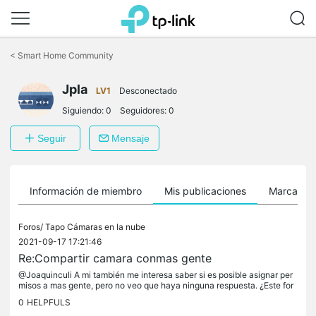
Saltar
a
<
Smart Home Community
la
barra
Jpla
de
LV1
Desconectado
navegación
Siguiendo:
0
Seguidores:
0
Seguir
Mensaje
Información de miembro
Mis publicaciones
Marcador
Foros/
Tapo Cámaras en la nube
2021-09-17 17:21:46
Re:Compartir camara conmas gente
@Joaquinculi A mi también me interesa saber si es posible asignar per
misos a mas gente, pero no veo que haya ninguna respuesta. ¿Este for
o es solo para que los usuarios digan cosas o también es para...
0
HELPFULS