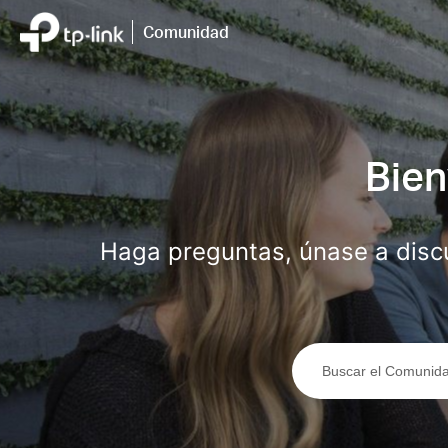
Saltar
a
Comunidad
la
barra
de
navegación
Bien
Haga preguntas, únase a disc