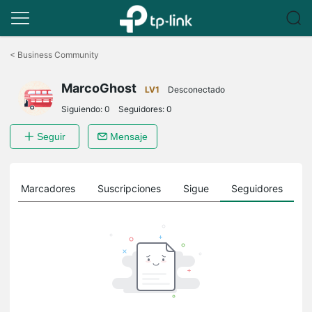
Saltar
a
<
Business Community
la
barra
MarcoGhost
de
LV1
Desconectado
navegación
Siguiendo:
0
Seguidores:
0
Seguir
Mensaje
Marcadores
Suscripciones
Sigue
Seguidores