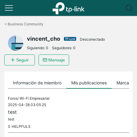
Saltar
a
<
Business Community
la
barra
vincent_cho
de
Desconectado
navegación
Siguiendo:
0
Seguidores:
0
Seguir
Mensaje
Información de miembro
Mis publicaciones
Marcador
Foros/
Wi-Fi Empresarial
2025-04-28 03:05:25
test
test
0
HELPFULS