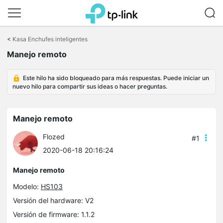
Saltar
a
<
Kasa Enchufes inteligentes
la
Manejo remoto
barra
de
navegación
Este hilo ha sido bloqueado para más respuestas. Puede iniciar un
nuevo hilo para compartir sus ideas o hacer preguntas.
Manejo remoto
Flozed
#1
2020-06-18 20:16:24
Manejo remoto
Modelo:
HS103
Versión del hardware: V2
Versión de firmware: 1.1.2