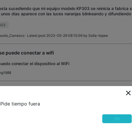
sta sucediendo que mi equipo modelo KP303 se reinicia a fabrica so
 unos dias aparece con las luces naranjas blinkeando y difundiendo e
 ser configurado. No he
303
austo_Carrasco
· Latest post 2023-05-29 08:15:06 by
Solla-topee
se puede conectar a wifi
uedo conectar el dispositivo al WiFi
ng1988
nion acerca de los Enchufes Inteligente de Pared Kasa Bla
l ha sido su experiencia utilizando este tipo de Enchufe? ¿Como ha 
Pide tiempo fuera
ionamiento de estos enchufes y si le generado beneficios al utilizarl
lanRomero_14
OK