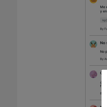
Me e
y en
para
kp
By
F
No 
No p
By
A
Opi
¿Cua
func
By
A