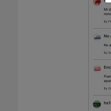
Man
Mi d
remo
red 
By
F
No 
No a
By
S
Enc
Pues
apar
ench
By
O
hs1