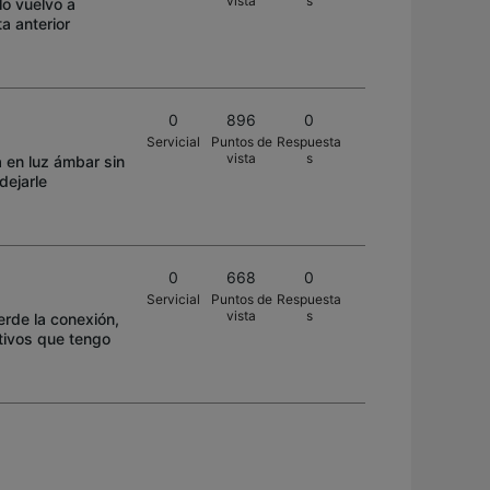
vista
s
lo vuelvo a
a anterior
0
896
0
Servicial
Puntos de
Respuesta
vista
s
 en luz ámbar sin
dejarle
0
668
0
Servicial
Puntos de
Respuesta
vista
s
erde la conexión,
itivos que tengo