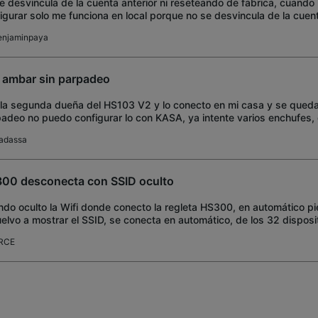
e desvincula de la cuenta anterior ni reseteando de fabrica, cuando 
igurar solo me funciona en local porque no se desvincula de la cuent
enjaminpaya
 ambar sin parpadeo
la segunda dueña del HS103 V2 y lo conecto en mi casa y se queda
adeo no puedo configurar lo con KASA, ya intente varios enchufes, 
ionado el botón 5 y 10 segundos
adassa
00 desconecta con SSID oculto
do oculto la Wifi donde conecto la regleta HS300, en automático pi
uelvo a mostrar el SSID, se conecta en automático, de los 32 dispos
l único que tiene es
RCE