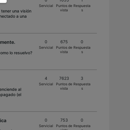
Servicial
Puntos de
Respuesta
vista
s
 tener una visión
onectado a una
lmente.
0
675
0
Servicial
Puntos de
Respuesta
vista
s
como lo resuelvo?
4
7623
3
Servicial
Puntos de
Respuesta
vista
s
enciende al
apagado (el
ica
0
753
0
Servicial
Puntos de
Respuesta