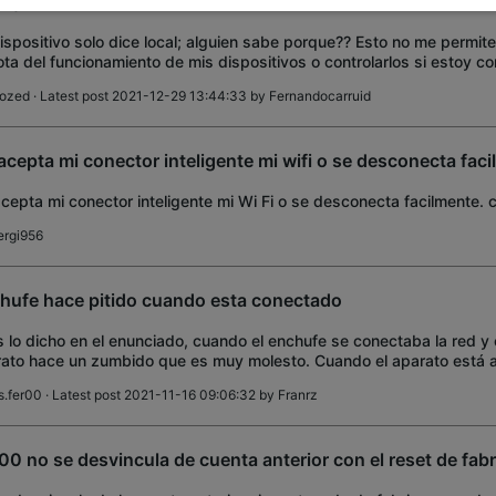
ejo remoto
ispositivo solo dice local; alguien sabe porque?? Esto no me permite
ta del funcionamiento de mis dispositivos o controlarlos si estoy c
diferente 😤 alguien
lozed
· Latest post 2021-12-29 13:44:33 by
Fernandocarruid
acepta mi conector inteligente mi wifi o se desconecta faci
cepta mi conector inteligente mi Wi Fi o se desconecta facilmente. 
ergi956
hufe hace pitido cuando esta conectado
 lo dicho en el enunciado, cuando el enchufe se conectaba la red y 
ato hace un zumbido que es muy molesto. Cuando el aparato está 
ufe no le da corriente) no hace ni
s.fer00
· Latest post 2021-11-16 09:06:32 by
Franrz
00 no se desvincula de cuenta anterior con el reset de fabr