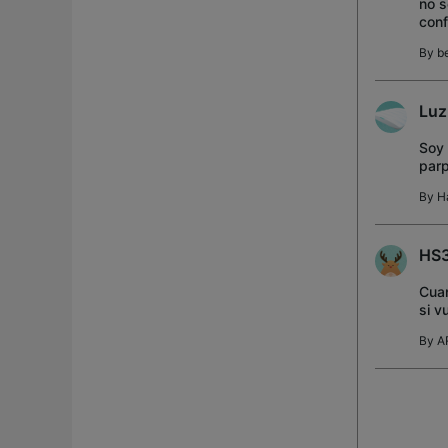
no s
conf
By
b
Luz
Soy 
parp
pres
By
H
HS3
Cuan
si v
es e
By
A