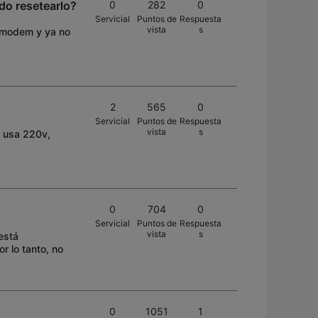
do resetearlo?
0
282
0
Servicial
Puntos de
Respuesta
vista
s
l modem y ya no
2
565
0
Servicial
Puntos de
Respuesta
vista
s
e usa 220v,
0
704
0
Servicial
Puntos de
Respuesta
vista
s
está
r lo tanto, no
0
1051
1