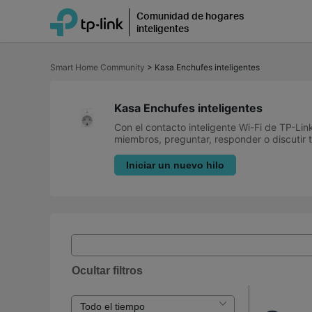
Comunidad de hogares
inteligentes
Saltar
a
Smart Home Community
>
Kasa Enchufes inteligentes
la
barra
de
navegación
Kasa Enchufes inteligentes
Con el contacto inteligente Wi-Fi de TP-Lin
miembros, preguntar, responder o discutir 
Iniciar un nuevo hilo
Ocultar filtros