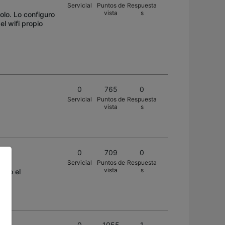
Servicial
Puntos de
Respuesta
vista
s
lo. Lo configuro
l wifi propio
0
765
0
Servicial
Puntos de
Respuesta
vista
s
nco
0
709
0
Servicial
Puntos de
Respuesta
vista
s
sido el
os?
0
1055
1