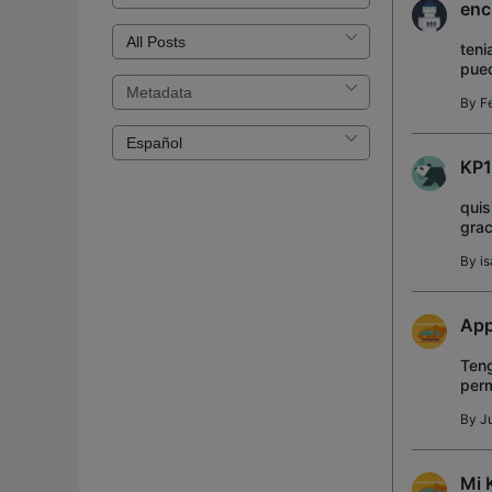
enc
teni
pued
By
F
KP1
quis
grac
By
i
App
Teng
perm
pued
By
J
Mi 