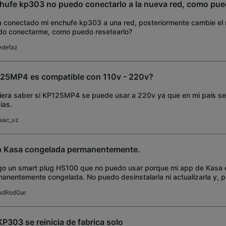
hufe kp303 no puedo conectarlo a la nueva red, como pue
a conectado mi enchufe kp303 a una red, posteriormente cambie e
o conectarme, como puedo resetearlo?
edefaz
25MP4 es compatible con 110v - 220v?
iera saber si KP125MP4 se puede usar a 220v ya que en mi país s
ias.
saac_vz
 Kasa congelada permanentemente.
o un smart plug HS100 que no puedo usar porque mi app de Kasa 
anentemente congelada. No puedo desinstalarla ni actualizarla y, po
o configurar el HS100. Ya traté con alg
udRodGar
KP303 se reinicia de fabrica solo