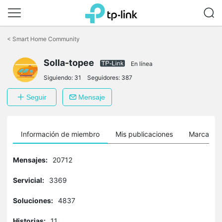
Saltar
a
<
Smart Home Community
la
barra
Solla-topee
de
En línea
navegación
Siguiendo:
31
Seguidores:
387
Seguir
Mensaje
Información de miembro
Mis publicaciones
Marcador
Mensajes:
20712
Servicial:
3369
Soluciones:
4837
Historias:
11