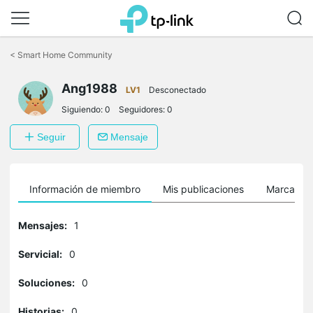
Saltar
a
<
Smart Home Community
la
barra
Ang1988
de
LV1
Desconectado
navegación
Siguiendo:
0
Seguidores:
0
Seguir
Mensaje
Información de miembro
Mis publicaciones
Marcador
Mensajes:
1
Servicial:
0
Soluciones:
0
Historias:
0