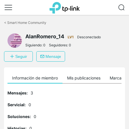
Saltar
a
<
Smart Home Community
la
barra
AlanRomero_14
de
LV1
Desconectado
navegación
Siguiendo:
0
Seguidores:
0
Seguir
Mensaje
Información de miembro
Mis publicaciones
Marcador
Mensajes:
3
Servicial:
0
Soluciones:
0
Historias:
0