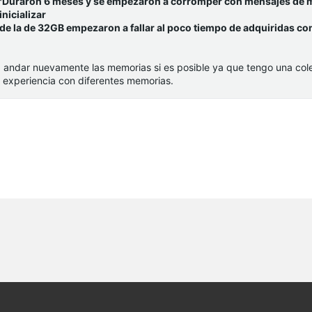
*
Duraron 6 meses y se empezaron a corromper con mensajes de
nicializar
 de la de 32GB empezaron a fallar al poco tiempo de adquiridas co
a andar nuevamente las memorias si es posible ya que tengo una col
xperiencia con diferentes memorias.