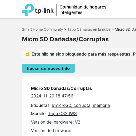
Comunidad de hogares
inteligentes
Saltar
a
Smart Home Community
>
Tapo Cámaras en la nube
>
Micro SD Da
la
barra
Micro SD Dañadas/Corruptas
de
navegación
Este hilo ha sido bloqueado para más respuestas. Pu
Iniciar un nuevo hilo
Micro SD Dañadas/Corruptas
2024-11-20 18:47:56
Etiquetas:
#microSD, corrupta, memoria
Modelo:
Tapo C320WS
Versión del hardware: V2
Versión de firmware: