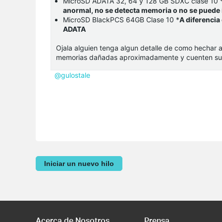
MicroSD ADATA 32, 64 y 128 GB SDXC clase 10 
anormal, no se detecta memoria o no se puede i
MicroSD BlackPCS 64GB Clase 10 *
A diferencia
ADATA
Ojala alguien tenga algun detalle de como hechar 
memorias dañadas aproximadamente y cuenten su e
@gulostale
Iniciar un nuevo hilo
Acerca de Nosotros
Prensa