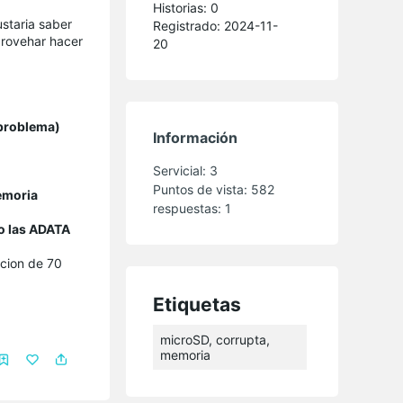
Historias: 0
staria saber
Registrado: 2024-11-
provehar hacer
20
 problema)
Información
Servicial:
3
Puntos de vista:
582
emoria
respuestas:
1
mo las ADATA
ccion de 70
Etiquetas
microSD, corrupta,
memoria