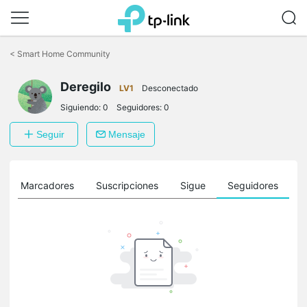
Saltar
a
<
Smart Home Community
la
barra
Deregilo
de
LV1
Desconectado
navegación
Siguiendo:
0
Seguidores:
0
Seguir
Mensaje
Marcadores
Suscripciones
Sigue
Seguidores