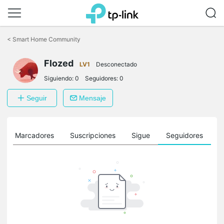
Saltar
a
<
Smart Home Community
la
barra
Flozed
de
LV1
Desconectado
navegación
Siguiendo:
0
Seguidores:
0
Seguir
Mensaje
Marcadores
Suscripciones
Sigue
Seguidores