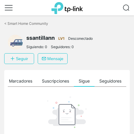
Saltar
a
<
Smart Home Community
la
barra
ssantillann
de
LV1
Desconectado
navegación
Siguiendo:
0
Seguidores:
0
Seguir
Mensaje
Marcadores
Suscripciones
Sigue
Seguidores