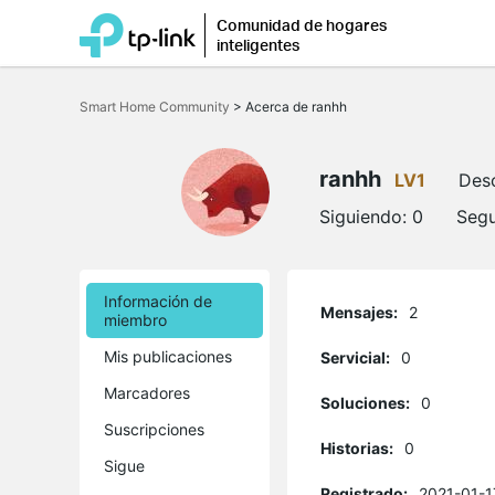
Comunidad de hogares
inteligentes
Saltar
a
Smart Home Community
>
Acerca de ranhh
la
barra
de
navegación
ranhh
LV1
Des
Siguiendo:
0
Segu
Información de
Mensajes:
2
miembro
Mis publicaciones
Servicial:
0
Marcadores
Soluciones:
0
Suscripciones
Historias:
0
Sigue
Registrado:
2021-01-1