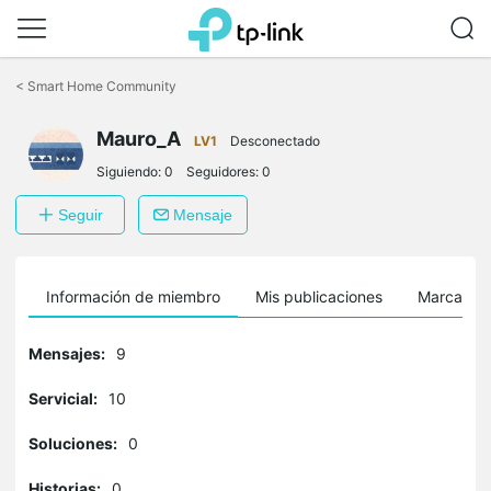
Saltar
a
<
Smart Home Community
la
barra
Mauro_A
de
LV1
Desconectado
navegación
Siguiendo:
0
Seguidores:
0
Seguir
Mensaje
Información de miembro
Mis publicaciones
Marcador
Mensajes:
9
Servicial:
10
Soluciones:
0
Historias:
0