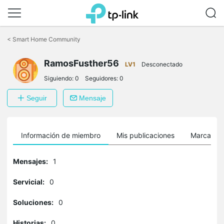
Saltar
a
<
Smart Home Community
la
barra
RamosFusther56
de
LV1
Desconectado
navegación
Siguiendo:
0
Seguidores:
0
Seguir
Mensaje
Información de miembro
Mis publicaciones
Marcador
Mensajes:
1
Servicial:
0
Soluciones:
0
Historias:
0