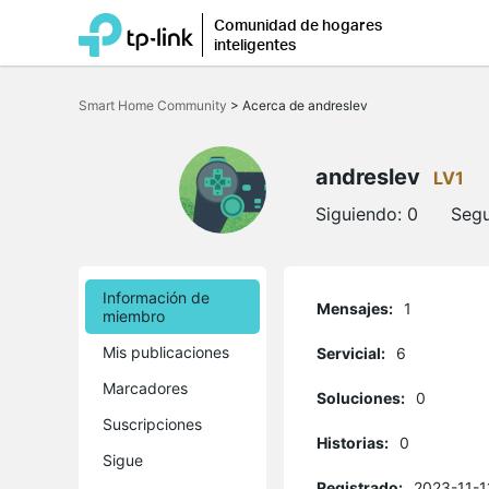
Comunidad de hogares
inteligentes
Saltar
a
Smart Home Community
>
Acerca de andreslev
la
barra
de
navegación
andreslev
LV1
Siguiendo:
0
Segu
Información de
Mensajes:
1
miembro
Mis publicaciones
Servicial:
6
Marcadores
Soluciones:
0
Suscripciones
Historias:
0
Sigue
Registrado:
2023-11-1