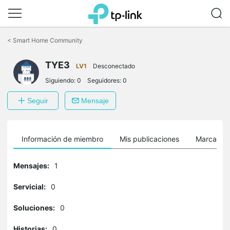
Saltar
a
<
Smart Home Community
la
barra
TYE3
de
LV1
Desconectado
navegación
Siguiendo:
0
Seguidores:
0
Seguir
Mensaje
Información de miembro
Mis publicaciones
Marcador
Mensajes:
1
Servicial:
0
Soluciones:
0
Historias:
0