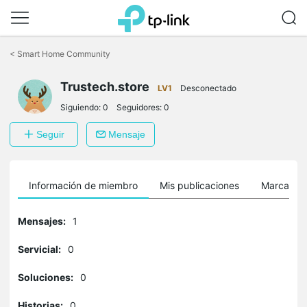
Saltar
a
<
Smart Home Community
la
barra
Trustech.store
de
LV1
Desconectado
navegación
Siguiendo:
0
Seguidores:
0
Seguir
Mensaje
Información de miembro
Mis publicaciones
Marcador
Mensajes:
1
Servicial:
0
Soluciones:
0
Historias:
0