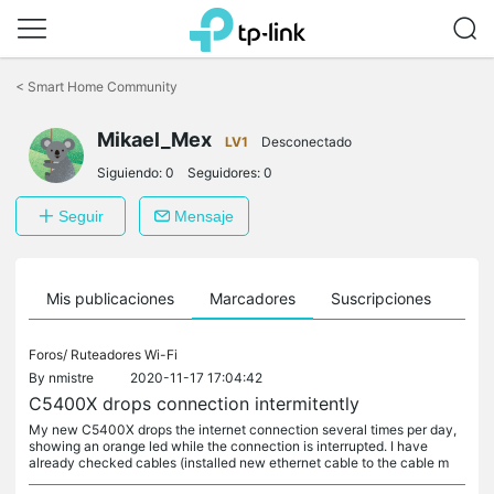
Saltar
a
<
Smart Home Community
la
barra
Mikael_Mex
de
LV1
Desconectado
navegación
Siguiendo:
0
Seguidores:
0
Seguir
Mensaje
ro
Mis publicaciones
Marcadores
Suscripciones
Sig
Foros/
Ruteadores Wi-Fi
By
nmistre
2020-11-17 17:04:42
C5400X drops connection intermitently
My new C5400X drops the internet connection several times per day,
showing an orange led while the connection is interrupted. I have
already checked cables (installed new ethernet cable to the cable m