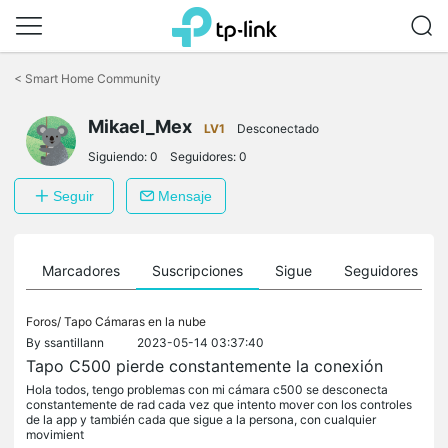
Saltar
a
<
Smart Home Community
la
barra
Mikael_Mex
de
LV1
Desconectado
navegación
Siguiendo:
0
Seguidores:
0
Seguir
Mensaje
es
Marcadores
Suscripciones
Sigue
Seguidores
Foros/
Tapo Cámaras en la nube
By
ssantillann
2023-05-14 03:37:40
Tapo C500 pierde constantemente la conexión
Hola todos, tengo problemas con mi cámara c500 se desconecta
constantemente de rad cada vez que intento mover con los controles
de la app y también cada que sigue a la persona, con cualquier
movimient