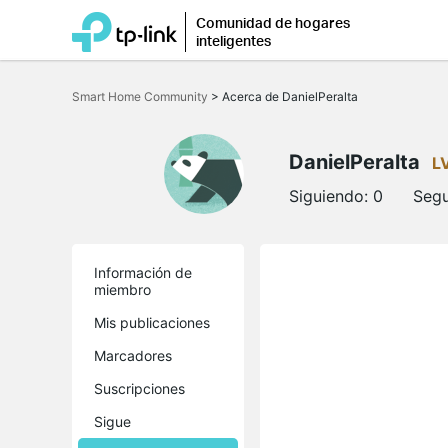
Comunidad de hogares
inteligentes
Saltar
a
Smart Home Community
>
Acerca de DanielPeralta
la
barra
de
navegación
DanielPeralta
L
Siguiendo:
0
Segu
Información de
miembro
Mis publicaciones
Marcadores
Suscripciones
Sigue