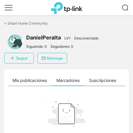
Saltar
a
<
Smart Home Community
la
barra
DanielPeralta
de
LV1
Desconectado
navegación
Siguiendo:
0
Seguidores:
0
Seguir
Mensaje
ro
Mis publicaciones
Marcadores
Suscripciones
Sig