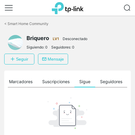
Saltar
a
<
Smart Home Community
la
barra
Briquero
de
LV1
Desconectado
navegación
Siguiendo:
0
Seguidores:
0
Seguir
Mensaje
Marcadores
Suscripciones
Sigue
Seguidores