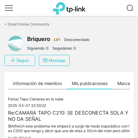
Saltar
a
<
Smart Home Community
la
barra
Briquero
de
LV1
Desconectado
navegación
Siguiendo:
0
Seguidores:
0
Seguir
Mensaje
Información de miembro
Mis publicaciones
Marcador
Foros/
Tapo Cámaras en la nube
2025-03-07 22:39:22
Re:CAMARA TAPO C210: SE DESCONECTA SOLA Y
NO DA SEÑAL
@Alfreich este problema me empezó a surgir de modo esporádico con l
as C200 que tengo y decir que una de ellas a 30cm del ruter pero últim
amente todos los días se desconecta todas a la vez así que...