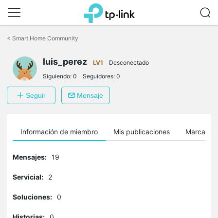
Saltar
a
<
Smart Home Community
la
barra
luis_perez
de
LV1
Desconectado
navegación
Siguiendo:
0
Seguidores:
0
Seguir
Mensaje
Información de miembro
Mis publicaciones
Marcador
Mensajes:
19
Servicial:
2
Soluciones:
0
Historias:
0