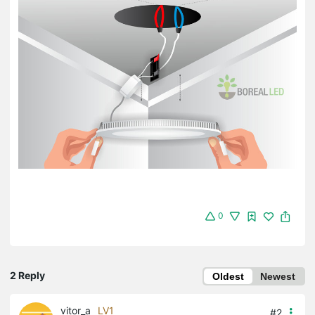
0
2 Reply
Oldest
Newest
vitor_a
LV1
#2