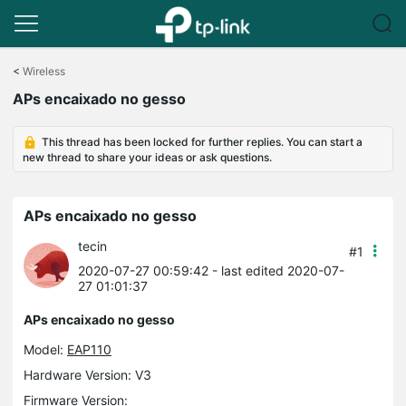
Click
to
<
Wireless
skip
APs encaixado no gesso
the
navigation
bar
This thread has been locked for further replies. You can start a
new thread to share your ideas or ask questions.
APs encaixado no gesso
tecin
#1
2020-07-27 00:59:42
- last edited 2020-07-
27 01:01:37
APs encaixado no gesso
Model:
EAP110
Hardware Version: V3
Firmware Version: